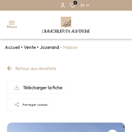
0
Fr
Menu
Accueil
Vente
Jozerand
Maison
ACCUEIL
NOS
Retour aux résultats
BIENS
EN
VENTE
Télécharger la fiche
NOS
BIENS EN
LOCATION
Partager ce bien
NOS
BIENS
VENDUS