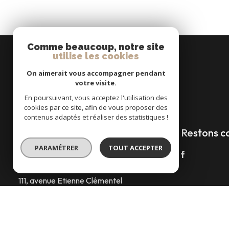
Comme beaucoup, notre site
utilise les cookies
On aimerait vous accompagner pendant
votre visite.
En poursuivant, vous acceptez l'utilisation des
cookies par ce site, afin de vous proposer des
contenus adaptés et réaliser des statistiques !
Restons c
L'IMMOBILIER EN AUVERGNE
PARAMÉTRER
TOUT ACCEPTER
Léa COTO :
06 68 31 19 68
limmobilier-en-auvergne@orange.fr
111, avenue Etienne Clémentel
63460 Combronde
Plan du site
Nos partenaires
Mentions légales
Admin
Nos honor