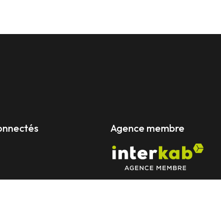
onnectés
Agence membre
aires
Politique RGPD
Cookies