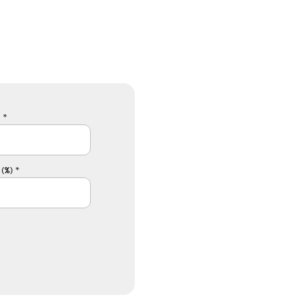
 *
(%) *