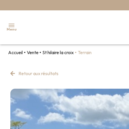
Menu
Accueil
Vente
St hilaire la croix
Terrain
ACCUEIL
NOS
Retour aux résultats
BIENS
EN
VENTE
NOS
BIENS EN
LOCATION