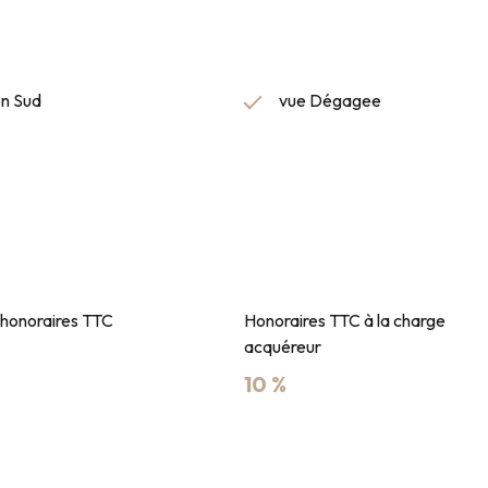
on Sud
vue Dégagee
 honoraires TTC
Honoraires TTC à la charge
acquéreur
10 %