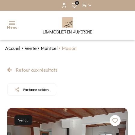
0
Fr
Menu
Accueil
Vente
Montcel
Maison
ACCUEIL
NOS
Retour aux résultats
BIENS
EN
VENTE
Partager ce bien
NOS
BIENS EN
LOCATION
NOS
Vendu
BIENS
VENDUS