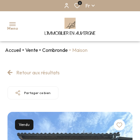
0
Fr
Menu
Accueil
Vente
Combronde
Maison
ACCUEIL
NOS
Retour aux résultats
BIENS
EN
VENTE
Partager ce bien
NOS
BIENS EN
LOCATION
NOS
Vendu
BIENS
VENDUS