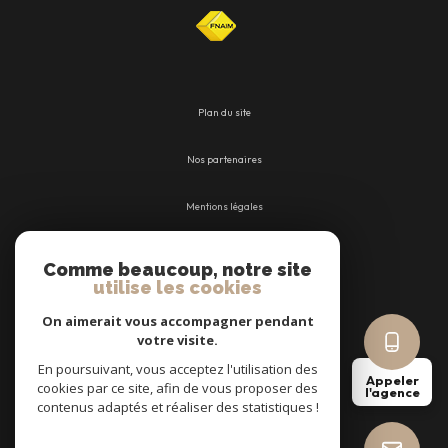
Plan du site
Nos partenaires
Mentions légales
Admin
Comme beaucoup, notre site
utilise les cookies
Nos honoraires
On aimerait vous accompagner pendant
votre visite.
Politique RGPD
En poursuivant, vous acceptez l'utilisation des
Appeler
cookies par ce site, afin de vous proposer des
l'agence
Cookies
contenus adaptés et réaliser des statistiques !