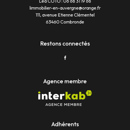
Léa COTO :
06 68 31 19 68
limmobilier-en-auvergne@orange.fr
111, avenue Etienne Clémentel
63460 Combronde
Restons connectés
Agence membre
Adhérents