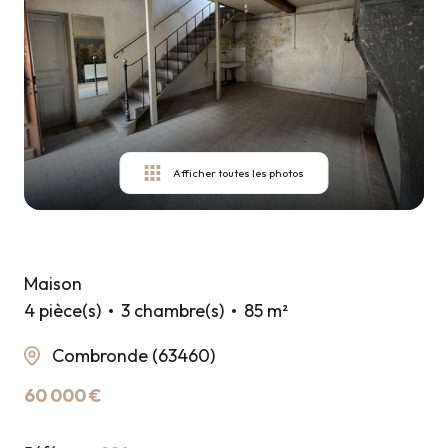
ESTIMER
VOTRE
BIEN
CONTACT
Afficher toutes les photos
Maison
4 pièce(s)
3 chambre(s)
85 m²
Combronde (63460)
60 000 €