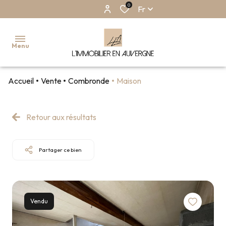
0
Fr
Menu
Accueil
Vente
Combronde
Maison
ACCUEIL
NOS
Retour aux résultats
BIENS
EN
VENTE
Partager ce bien
NOS
BIENS EN
LOCATION
NOS
Vendu
BIENS
VENDUS