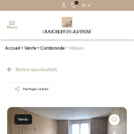
0
Fr
Menu
Accueil
Vente
Combronde
Maison
ACCUEIL
NOS
Retour aux résultats
BIENS
EN
VENTE
Partager ce bien
NOS
BIENS EN
LOCATION
NOS
Vendu
BIENS
VENDUS