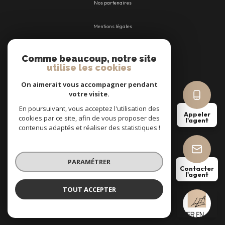
Nos partenaires
Mentions légales
Admin
Comme beaucoup, notre site
utilise les cookies
Nos honoraires
On aimerait vous accompagner pendant
votre visite.
Politique RGPD
En poursuivant, vous acceptez l'utilisation des
Appeler
cookies par ce site, afin de vous proposer des
l'agent
Cookies
contenus adaptés et réaliser des statistiques !
© 2026 | Tous droits réservés
PARAMÉTRER
Contacter
l'agent
Réalisé par
TOUT ACCEPTER
Lea COTO
Négociatrice